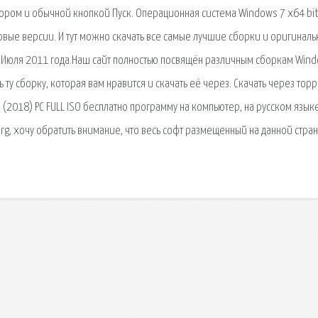
ором и обычной кнопкой Пуск. Операционная система Windows 7 x64 bi
новые версии. И тут можно скачать все самые лучшие сборки и оригинал
1 Июля 2011 года.Наш сайт полностью посвящён различным сборкам Win
у сборку, которая вам нравится и скачать её через. Скачать через торр
(2018) PC FULL ISO бесплатно программу на компьютер, на русском языке
org, хочу обратить внимание, что весь софт размещенный на данной стра