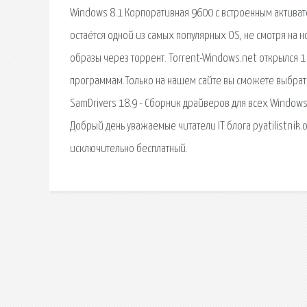
Windows 8.1 Корпоративная 9600 с встроенным активат
остаётся одной из самых популярных OS, не смотря на 
образы через торрент. Torrent-Windows.net открылся 
программам.Только на нашем сайте вы сможете выбрать т
SamDrivers 18.9 - Сборник драйверов для всех Windows 
Добрый день уважаемые читатели IT блога pyatilistnik.
исключительно бесплатный.