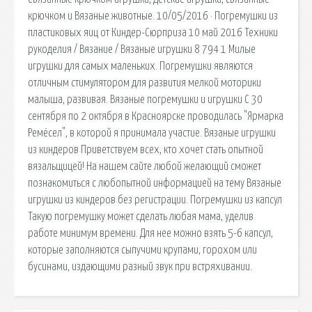
крючком и Вязаные животные. 10/05/2016 · Погремушки из
пластиковых яиц от Киндер-Сюрприза 10 май 2016 Техники
рукоделия / Вязание / Вязаные игрушки 8 794 1 Милые
игрушки для самых маленьких. Погремушки являются
отличным стимулятором для развития мелкой моторики
малыша, развивая. Вязаные погремушки и игрушки С 30
сентября по 2 октября в Красноярске проводилась "Ярмарка
Ремёсел", в которой я принимала участие. Вязаные игрушки
из киндеров Приветствуем всех, кто хочет стать опытной
вязальщицей! На нашем сайте любой желающий сможет
познакомиться с любопытной информацией на тему Вязаные
игрушки из киндеров без регистрации. Погремушки из капсул
Такую погремушку может сделать любая мама, уделив
работе минимум времени. Для нее можно взять 5-6 капсул,
которые заполняются сыпучими крупами, горохом или
бусинами, издающими разный звук при встряхивании.