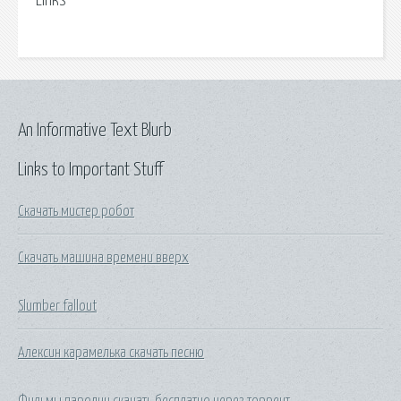
Links
An Informative Text Blurb
Links to Important Stuff
Скачать мистер робот
Скачать машина времени вверх
Slumber fallout
Алексин карамелька скачать песню
Фильмы пародии скачать бесплатно через торрент