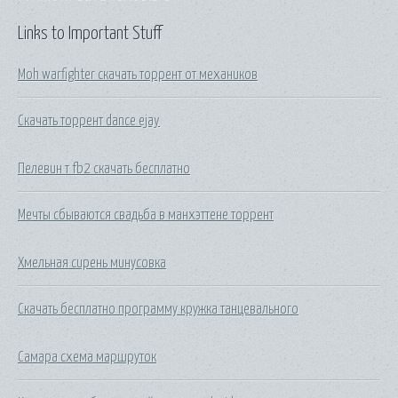
Links to Important Stuff
Moh warfighter скачать торрент от механиков
Скачать торрент dance ejay
Пелевин т fb2 скачать бесплатно
Мечты сбываются свадьба в манхэттене торрент
Хмельная сирень минусовка
Скачать бесплатно программу кружка танцевального
Самара схема маршруток