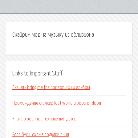
Скайрим мод на музыку из обливиона
Links to Important Stuff
Скачать bring me the horizon 2010 альбом
Прохождение сталкер lost world troops of doom
Книга о военной технике для детей
Реле бус 1 схема подключения