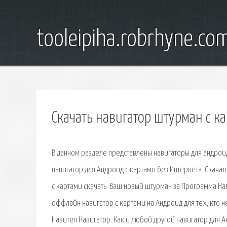
tooleipiha.robrhyne.co
Скачать навигатор штурман с к
В данном разделе представлены навигаторы для андрои
навигатор для Андроид с картами без Интернета. Скачат
с картами скачать. Ваш новый штурман за Программа На
оффлайн навигатор с картами на Андроид для тех, кто н
Навител Навигатор. Как и любой другой навигатор для А