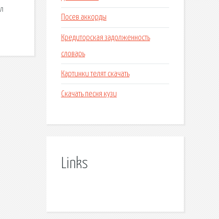
ел
Посев аккорды
Кредиторская задолженность
словарь
Картинки телят скачать
Скачать песня кузи
Links