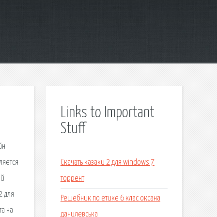
Links to Important
Stuff
йн
ляется
Скачать казаки 2 для windows 7
ый
торрент
2 для
Решебник по етике 6 клас оксана
та на
данилевська