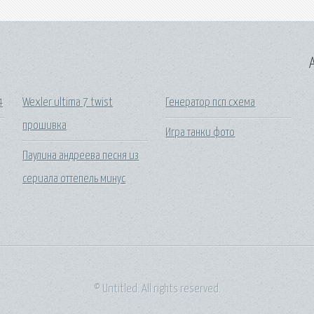
A
4
Wexler ultima 7 twist
Генератор псп схема
прошивка
Игра танки фото
Паулина андреева песня из
сериала оттепель минус
© Untitled. All rights reserved.