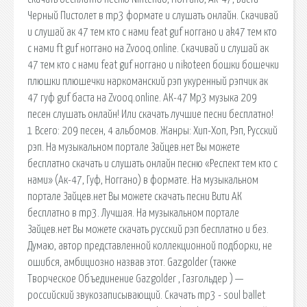
Черный Пистолет в mp3 формате и слушать онлайн. Скачивай
и слушай ак 47 тем кто с нами feat guf ноггано и ak47 тем кто
с нами ft guf ноггано на Zvooq.online. Скачивай и слушай ак
47 тем кто с нами feat guf ноггано и nikoteen бошки бошечки
плюшки плюшечки наркоманский рэп укуренный рэпчик ак
47 гуф guf баста на Zvooq.online. АК-47 Mp3 музыка 209
песен слушать онлайн! Или скачать лучшие песни бесплатно!
1 Всего: 209 песен, 4 альбомов. Жанры: Хип-Хоп, Рэп, Русский
рэп. На музыкальном портале Зайцев.нет Вы можете
бесплатно скачать и слушать онлайн песню «Респект тем кто с
нами» (Ак-47, Гуф, Ноггано) в формате. На музыкальном
портале Зайцев.нет Вы можете скачать песни Вити АК
бесплатно в mp3. Лучшая. На музыкальном портале
Зайцев.нет Вы можете скачать русский рэп бесплатно и без.
Думаю, автор представленной коллекционной подборки, не
ошибся, амбициозно назвав этот. Gazgolder (также
Творческое Объединение Gazgolder , Газгольдер ) —
российский звукозаписывающий. Скачать mp3 - soul ballet