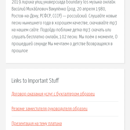
2019 лирика улиц универсиада boundary los музыка онлайн.
Васи́лий Миха́йлович Вакуле́нко (род. 20 апреля 1980,
Ростов-на-Дону, РСФСР, СССР) — российский. Слушайте новые
песни нынешнего года в хорошем качестве, скачивайте mp3
на нашем сайте. Подойди поближе детка mp3 скачать или
слушать бесплатно онлайн, 102 песни. Мы поём о моменте, О
прошедшей секунде Мы мечтаем о детстве Возвращаяся в
прошлое
Links to Important Stuff
Договор оказания услуг с бухгалтером образец
Резюме заместителя руководителя образец
Презентация на тему платина