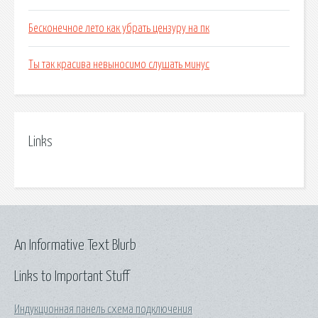
Бесконечное лето как убрать цензуру на пк
Ты так красива невыносимо слушать минус
Links
An Informative Text Blurb
Links to Important Stuff
Индукционная панель схема подключения