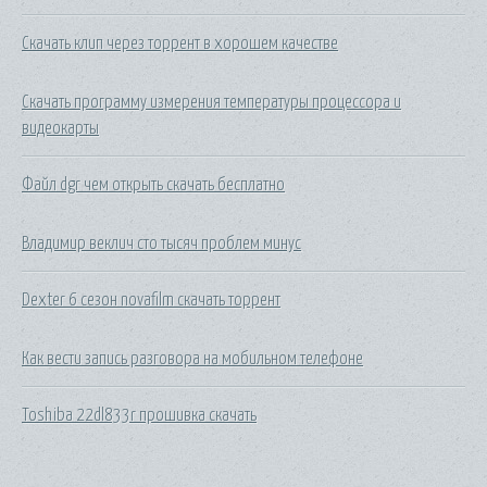
Скачать клип через торрент в хорошем качестве
Скачать программу измерения температуры процессора и
видеокарты
Файл dgr чем открыть скачать бесплатно
Владимир веклич сто тысяч проблем минус
Dexter 6 сезон novafilm скачать торрент
Как вести запись разговора на мобильном телефоне
Toshiba 22dl833r прошивка скачать