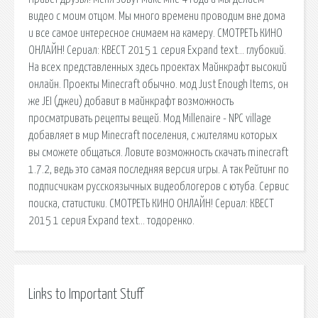
видео с моим отцом. Мы много времени проводим вне дома
и все самое интересное снимаем на камеру. СМОТРЕТЬ КИНО
ОНЛАЙН! Сериал: КВЕСТ 2015 1 серия Expand text… глубокий.
На всех представленных здесь проектах Майнкрафт высокий
онлайн. Проекты Minecraft обычно. мод Just Enough Items, он
же JEI (джеи) добавит в майнкрафт возможность
просматривать рецепты вещей. Мод Millenaire - NPC village
добавляет в мир Minecraft поселения, с жителями которых
вы сможете общаться. Ловите возможность скачать minecraft
1.7.2, ведь это самая последняя версия игры. А так Рейтинг по
подписчикам русскоязычных видеоблогеров с ютуба. Сервис
поиска, статистики. СМОТРЕТЬ КИНО ОНЛАЙН! Сериал: КВЕСТ
2015 1 серия Expand text… тодоренко.
Links to Important Stuff