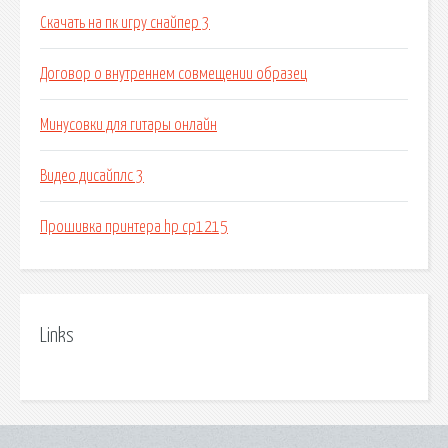
Скачать на пк игру снайпер 3
Договор о внутреннем совмещении образец
Минусовки для гитары онлайн
Видео дисайплс 3
Прошивка принтера hp cp1215
Links