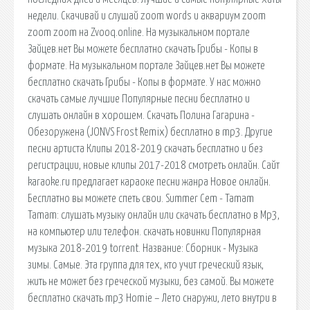
недели. Скачивай и слушай zoom words и аквариум zoom
zoom zoom на Zvooq.online. На музыкальном портале
Зайцев.нет Вы можете бесплатно скачать Грибы - Копы в
формате. На музыкальном портале Зайцев.нет Вы можете
бесплатно скачать Грибы - Копы в формате. У нас можно
скачать самые лучшие Популярные песни бесплатно и
слушать онлайн в хорошем. Скачать Полина Гагарина -
Обезоружена (JONVS Frost Remix) бесплатно в mp3. Другие
песни артиста Клипы 2018-2019 скачать бесплатно и без
регистрации, новые клипы 2017-2018 смотреть онлайн. Сайт
karaoke.ru предлагает караоке песни жанра Новое онлайн.
Бесплатно вы можете спеть свои. Summer Cem - Tamam
Tamam: слушать музыку онлайн или скачать бесплатно в Mp3,
на компьютер или телефон. скачать новинки Популярная
музыка 2018-2019 torrent. Название: Сборник - Музыка
зимы. Самые. Эта группа для тех, кто учит греческий язык,
жить не может без греческой музыки, без самой. Вы можете
бесплатно скачать mp3 Homie – Лето снаружи, лето внутри в