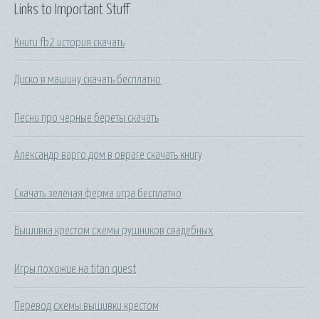
Links to Important Stuff
Книги fb2 история скачать
Диско в машину скачать бесплатно
Песни про черные береты скачать
Александр варго дом в овраге скачать книгу
Скачать зеленая ферма игра бесплатно
Вышивка крестом схемы рушников свадебных
Игры похожие на titan quest
Перевод схемы вышивки крестом