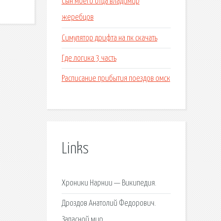
Сын моего отца владимир
жеребцов
Симулятор дрифта на пк скачать
Где логика 3 часть
Расписание прибытия поездов омск
Links
Хроники Нарнии — Википедия.
Дроздов Анатолий Федорович.
Запасной мир.