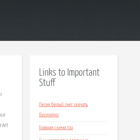
Links to Important
Stuff
р
Песня белый снег скачать
жит
бесплатно
 Art
Главная схема тэц