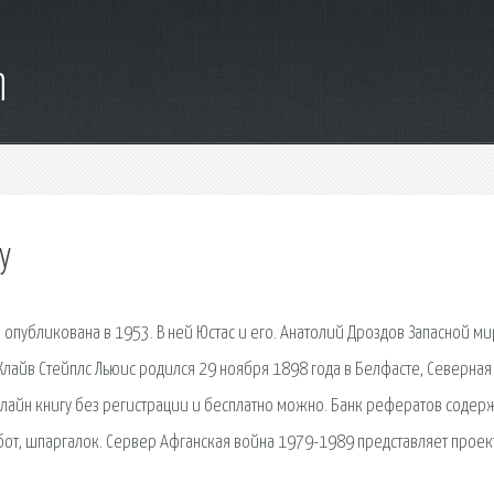
m
у
 опубликована в 1953. В ней Юстас и его. Анатолий Дроздов Запасной ми
. Клайв Стейплс Льюис родился 29 ноября 1898 года в Белфасте, Северная
нлайн книгу без регистрации и бесплатно можно. Банк рефератов содер
от, шпаргалок. Сервер Афганская война 1979-1989 представляет проект