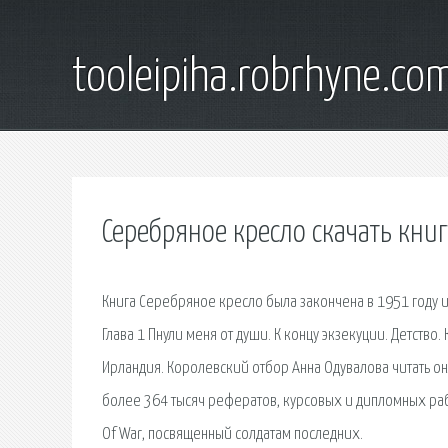
tooleipiha.robrhyne.co
Серебряное кресло скачать книг
Книга Серебряное кресло была закончена в 1951 году и
Глава 1 Пнули меня от души. К концу экзекуции. Детство
Ирландия. Королевский отбор Анна Одувалова читать о
более 364 тысяч рефератов, курсовых и дипломных раб
Of War, посвященный солдатам последних.