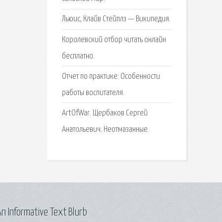
Льюис, Клайв Стейплз — Википедия.
Королевский отбор читать онлайн
бесплатно.
Отчет по практике: Особенности
работы воспитателя.
ArtOfWar. Щербаков Сергей
Анатольевич. Неотмазанные.
n Informative Text Blurb