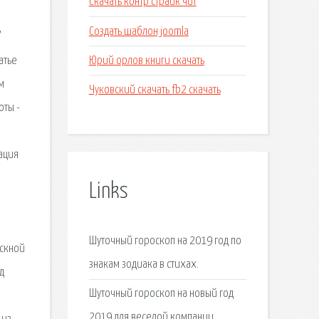
Скачать контр страйк чит
Создать шаблон joomla
"
Юрий орлов книги скачать
атье
м
Чуковский скачать fb2 скачать
оты -
ация
Links
Шуточный гороскоп на 2019 год по
ускной
знакам зодиака в стихах.
д
Шуточный гороскоп на новый год
2019 для веселой компании.