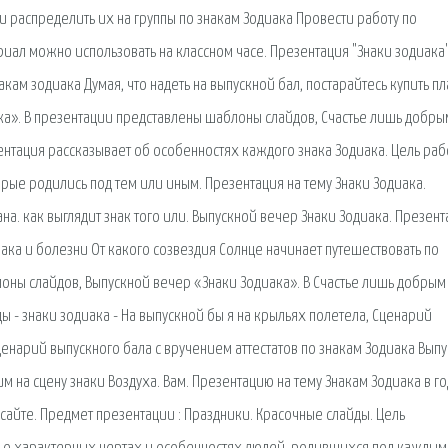
и распределить их на группы по знакам Зодиака Провести работу по
иал можно использовать на классном часе. Презентация "Знаки зодиака
акам зодиака Думая, что надеть на выпускной бал, постарайтесь купить пл
ка». В презентации представлены шаблоны слайдов, Счастье лишь добры
ентация рассказывает об особенностях каждого знака Зодиака. Цель раб
рые родились под тем или иным. Презентация на тему Знаки Зодиака.
а. как выглядит знак того или. Выпускной вечер Знаки Зодиака. Презент
ка и болезни От какого созвездия Солнце начинает путешествовать по
лоны слайдов, Выпускной вечер «Знаки Зодиака». В Счастье лишь добрым
ды - знаки зодиака - На выпускной бы я на крыльях полетела, Сценарий
ценарий выпускного бала с вручением аттестатов по знакам Зодиака Вып
 на сцену знаки Воздуха. Вам. Презентацию на тему Знакам Зодиака в го
айте. Предмет презентации : Праздники. Красочные слайды. Цель