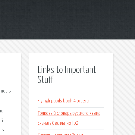
Links to Important
Stuff
тность
Flyhigh pupils book 4 ответы
по
Толковый словарь русского языка
ий
скачать бесплатно fb2
ие.