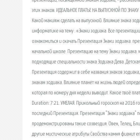
презентации, посвящённой знакам зодиака, - рассказа
этих знаков. ИДЕАЛЬНОЕ ПЛАТЬЕ НА ВЫПУСКНОЙ ПО ЗНАКУ 
Какой макияж сделать на выпускной. Влияние знака зод
информатике на тему : «Знаки зодиака. Все презентаци
ознакомиться и скачать Презентация Знаки зодиака. през
начальной школе. Презентацию на тему Знаки зодиака. 
подходящие специальности знака Зодиака Дева. Детская 
Презентация содержит в себе названия знаков зодиак
знакам зодиака. Влияние планет на жизнь людей опреде
которая по номеру дня недели выводит. Какое твоё плат
Duration: 7:21. УМЕЛАЯ. Прикольный гороскоп на 2016 г
последний Презентация. Презентация "Знаки зодиака" п
продемонстрированы такие созвездия: Овен, Телец, Бли
другие мистические атрибуты Свойства камня фианит ег