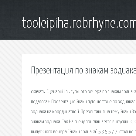
tooleipiha.robrhyne.co
Презентация по знакам зодиак
cкачать: Сценарий выпускного вечера по знакам зодиа
педагога». Презентация Знаки путешествие по зодиакаль
зодиака на координатной. Презентация на тему Знаки З
знакам зодиака. Так На сцену приглашается выпускник, 
выпускного вечера "Знаки зодиака" 5 3 5 5 7 7. стольк