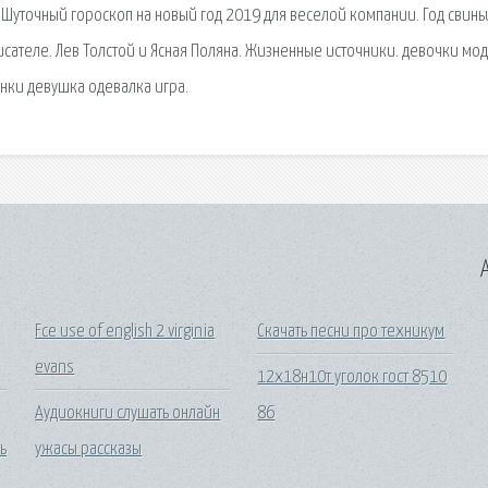
 Шуточный гороскоп на новый год 2019 для веселой компании. Год свинь
 писателе. Лев Толстой и Ясная Поляна. Жизненные источники. девочки мо
нки девушка одевалка игра.
A
Fce use of english 2 virginia
Скачать песни про техникум
evans
12х18н10т уголок гост 8510
Аудиокниги слушать онлайн
86
ь
ужасы рассказы