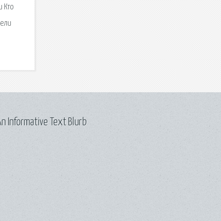
и Кто
дели
n Informative Text Blurb