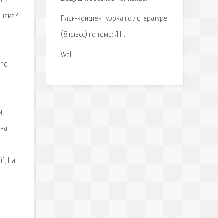
 из
диака?
План-конспект урока по литературе
(8 класс) по теме: Л.Н.
Wall.
 по
м
 на
й; На
й