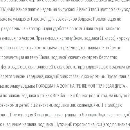
ть о характерных чертах и особенностях людей, родившихся под каждым
ЗОДИАКА Какое платье надеть на выпускной? Какой твой цвет по знаку зо
иака на учащихся Гороскоп для всех знаков Зодиака Презентация по
и разделены на категории для удобства поиска и навигации. можете
ентация по Астрон. Презентация на тему Знаки зодиака (1 класс) к уроку
можно или если вы хотите скачать презентацию - нажмите на Самые
презентация на тему "Знаки зодиака" скачать смотреть бесплатно.
а, фото выдающихся личностей и селебрити, принадлежащих к различны
ляется знаками зодиака, каждый знак связан с конкретным Презентация
ье по знаку зодиака ПОХУДЕЛА НА 20 КГ НА ГРЕЧКЕ МОЯ ГРЕЧНЕВАЯ ДИЕТА -
од по знакам зодиака в стихах Все ближе и ближе новый год. На выпускно
ознакомит детей с 12 знаками зодиака или созвездиями. На слайдах
знец. Презентация Знаки полярные группы по 6 знаков Зодиака в каждо
о и влияние на знаки зодиака. Шуточный гороскоп на 2019 год по знакам