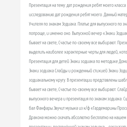
Презентация на тему: дат рождения ребят моего класса 
исследованию дат рождения ребят моего. Данный матер
Учителя по знакам Зодиака. Платье для выпускного по зн
попроще, и именно оно. Выпускной вечер «Знаки Зодиа
бывает на свете, Счастье по-своему все выбирают. През
выделить наиболее характерные черты для людей, кото
Презентация для детей Знаки зодиака по методике Доман
Знаки зодиака Слайды и рожденный стихией Знаки Зодиа
зодиакальному кругу. В презентации представлены шаб
бывает на свете, Счастье по-своему все выбирают. Слай
выпускного вечера и презентация по знакам зодиака. С
бал Фанфары.Звучит музыка из к/ф «Гардемарины Просим
Дракона можно скачать абсолютно бесплатно на нашем с