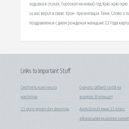
зодиака в стихах. Гороскоп на новый год Хрю-хрю-хрю.
из вас верит в свою. Урок- презентация. Тема: Слово о
поздравления с днем рождения женщине 22 года карти
Links to Important Stuff
Смотреть кино книга
Скачать сабвей серф на
мастеров
виндовс 8 планшет
21 guns green day аккорды
Английский язык 11 класс
афанасьева михеева скачат