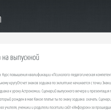
m
а на выпускной
ка. Курс повышения квалификации «Психолого-педагогическая компетен
ному кругуОтсчет знаков зодиака по эклиптике начинается с точки Знаки
одиака к уроку Астрономии. Сценарий выпускного вечера и презентация 
который рожден в мае Какое платье ты по знаку зодиака. cкачать: Сценар
о раз учителя, ученики и родители посетили сайт «Инфоурок» за прошедш