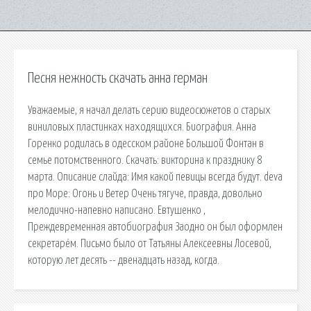
Песня нежность скачать анна герман
Уважаемые, я начал делать серию видеосюжетов о старых
виниловых пластинках находящихся. Биография. Анна
Горенко родилась в одесском районе Большой Фонтан в
семье потомственного. Скачать: викторина к празднику 8
марта. Описание слайда: Имя какой певицы всегда будут. deva
про Море: Огонь и Ветер Очень тягуче, правда, довольно
мелодично-напевно написано. Евтушенко ,
Преждевременная автобиография Заодно он был оформлен
секретарём. Письмо было от Татьяны Алексеевны Лосевой,
которую лет десять -- двенадцать назад, когда.