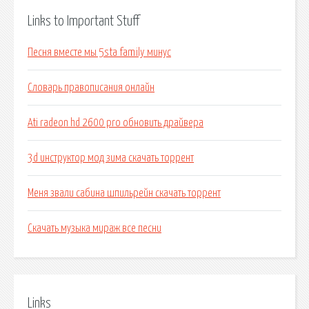
Links to Important Stuff
Песня вместе мы 5sta family минус
Словарь правописания онлайн
Ati radeon hd 2600 pro обновить драйвера
3d инструктор мод зима скачать торрент
Меня звали сабина шпильрейн скачать торрент
Скачать музыка мираж все песни
Links