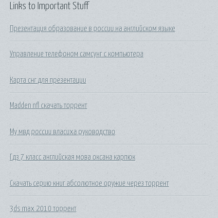
Links to Important Stuff
Презентация образование в россии на английском языке
Управление телефоном самсунг с компьютера
Карта снг для презентации
Madden nfl скачать торрент
Му мвд россии власиха руководство
Гдз 7 класс английская мова оксана карпюк
Скачать серию книг абсолютное оружие через торрент
3ds max 2010 торрент