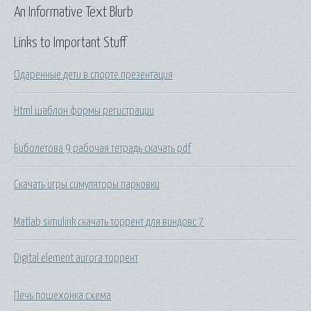
An Informative Text Blurb
Links to Important Stuff
Одаренные дети в спорте презентация
Html шаблон формы регистрации
Биболетова 9 рабочая тетрадь скачать pdf
Скачать игры симуляторы парковки
Matlab simulink скачать торрент для виндовс 7
Digital element aurora торрент
Печь пошехонка схема