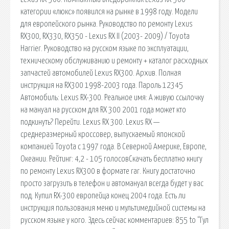
категории «люкс» появился на рынке в 1998 году. Модели
для европейского рынка. Руководство по ремонту Lexus
RX300, RX330, RX350 - Lexus RX II (2003- 2009) / Toyota
Harrier. Руководство на русском языке по эксплуатации,
техническому обслуживанию и ремонту + каталог расходных
запчастей автомобилей Lexus RX300. Архив. Полная
инструкция на RX300 1998-2003 года. Пароль 12345
Автомобиль: Lexus RX-300. Реальное имя: А живую ссылочку
на мануал на русском для RX 300 2001 года может кто
подкинуть? Перейти. Lexus RX 300. Lexus RX —
среднеразмерный кроссовер, выпускаемый японской
компанией Toyota с 1997 года. В Северной Америке, Европе,
Океании. Рейтинг: 4,2 - 105 голосовСкачать бесплатно книгу
по ремонту Lexus RX300 в формате rar. Книгу достаточно
просто загрузить в телефон и автомануал всегда будет у вас
под. Купил RX-300 европейца конец 2004 года. Есть ли
инструкция пользования меню и мультимедийной системы на
русском языке у кого. Здесь сейчас комментариев: 855 to “Гул