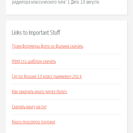
редуктора классического типа” 1 Дата: 10 августа.
Links to Important Stuff
Трансформеры фото из фильма скачать
Html css шаблон скачать
Гдз по физике 10 класс рымкевич 2014
Как закачать книги через itunes
Скачать книгу на тхт
Книги просперо торрент