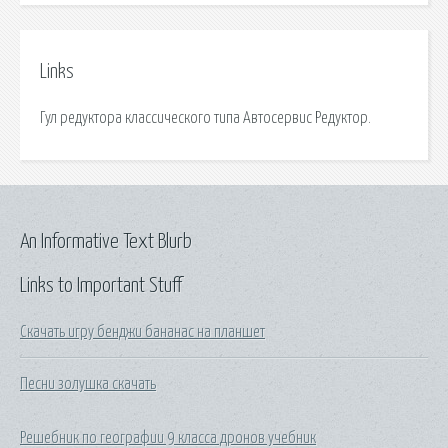
Links
Гул редуктора классического типа Автосервис Редуктор.
An Informative Text Blurb
Links to Important Stuff
Скачать игру бенджи бананас на планшет
Песни золушка скачать
Решебник по географии 9 класса дронов учебник