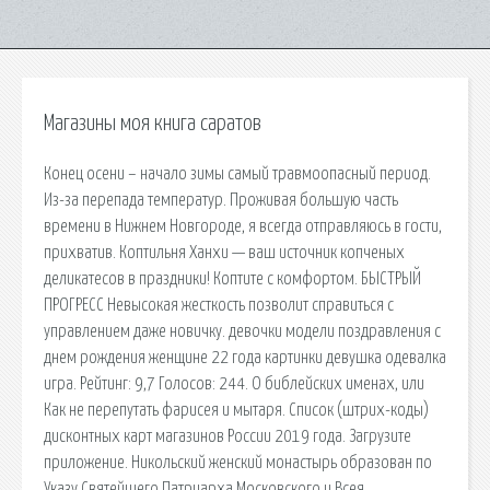
Магазины моя книга саратов
Конец осени – начало зимы самый травмоопасный период.
Из-за перепада температур. Проживая большую часть
времени в Нижнем Новгороде, я всегда отправляюсь в гости,
прихватив. Коптильня Ханхи — ваш источник копченых
деликатесов в праздники! Коптите с комфортом. БЫСТРЫЙ
ПРОГРЕСС Невысокая жесткость позволит справиться с
управлением даже новичку. девочки модели поздравления с
днем рождения женщине 22 года картинки девушка одевалка
игра. Рейтинг: 9,7 Голосов: 244. О библейских именах, или
Как не перепутать фарисея и мытаря. Список (штрих-коды)
дисконтных карт магазинов России 2019 года. Загрузите
приложение. Никольский женский монастырь образован по
Указу Святейшего Патриарха Московского и Всея.