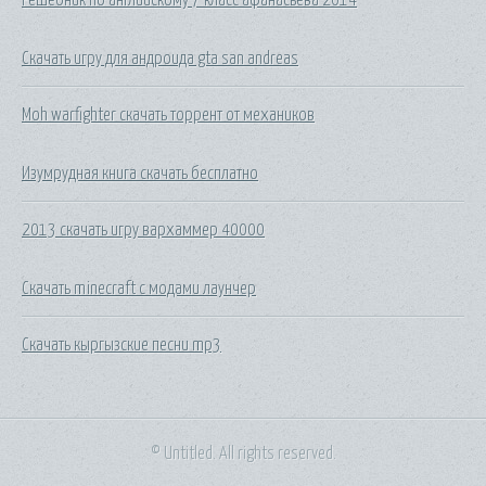
Скачать игру для андроида gta san andreas
Moh warfighter скачать торрент от механиков
Изумрудная книга скачать бесплатно
2013 скачать игру вархаммер 40000
Скачать minecraft с модами лаунчер
Скачать кыргызские песни mp3
© Untitled. All rights reserved.