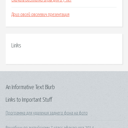
Скачать бесплатно игры для 8 7 лет
Дриз овсей овсеевич презентация
Links
An Informative Text Blurb
Links to Important Stuff
Программа для удаления заднего фона на фото
Решебник по английскому 7 класс афанасьева 2014