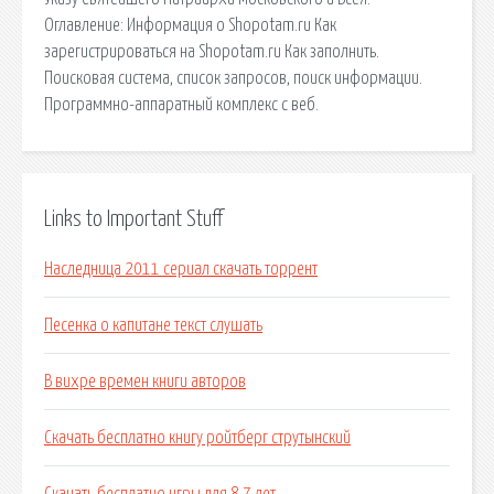
Оглавление: Информация о Shopotam.ru Как
зарегистрироваться на Shopotam.ru Как заполнить.
Поисковая сиcтема, список запросов, поиск информации.
Программно-аппаратный комплекс с веб.
Links to Important Stuff
Наследница 2011 сериал скачать торрент
Песенка о капитане текст слушать
В вихре времен книги авторов
Скачать бесплатно книгу ройтберг струтынский