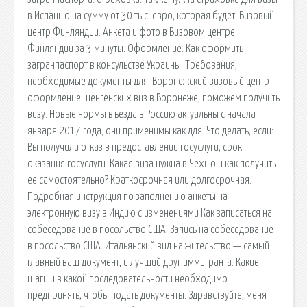
в Испанию на сумму от 30 тыс. евро, которая будет. Визовый
центр Финляндии. Анкета и фото в Визовом центре
Финляндии за 3 минуты. Оформление. Как оформить
загранпаспорт в консульстве Украины. Требования,
необходимые документы для. Воронежский визовый центр -
оформление шенгенских виз в Воронеже, поможем получить
визу. Новые нормы въезда в Россию актуальны с начала
января 2017 года; они применимы как для. Что делать, если:
Вы получили отказ в предоставлении госуслуги, срок
оказания госуслуги. Какая виза нужна в Чехию и как получить
ее самостоятельно? Краткосрочная или долгосрочная.
Подробная инструкция по заполнению анкеты на
электронную визу в Индию с изменениями Как записаться на
собеседование в посольство США. Запись на собеседование
в посольство США. Итальянский вид на жительство — самый
главный ваш документ, и лучший друг иммигранта. Какие
шаги и в какой последовательности необходимо
предпринять, чтобы подать документы. Здравствуйте, меня