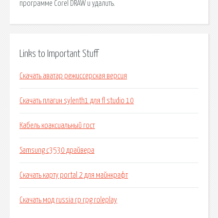
программе Corel DRAW и удалить.
Links to Important Stuff
Скачать аватар режиссерская версия
Скачать плагин sylenth1 для fl studio 10
Кабель коаксиальный гост
Samsung c3530 драйвера
Скачать карту portal 2 для майнкрафт
Скачать мод russia rp rpg roleplay