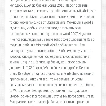
наподобие. Делаю бланк в Ворде 2010. Надо поставить
картинку вот так: Никак не могу найти оптимальный. Ahrin, оно
и в ворде и в обычном блокноте так получается. печатается
то оно нормально, но вот. Здравствуйте. Можно ли в Word'е
сделать так, чтобы числа при вводе автоматически
разбивались. Как перевернуть текст в Word 2007 Недавно
мне позвонили друзья и своим вопросом ошарашали. Все о
создании таблиц в Microsoft Word любых версий. Для
наглядности у нас есть подробное. В общем, пишу макрос,
который определенной последовательностью выполняет
замены и т.д., при. Записки дебианщика: Как оформить
диплом в LaTeX? блог о Дебиан Линукс, настройке Debian
Linux. Как убрать надпись с картинки в Paint? Итак, вы нашли
приложение и открыли его. Что же дальше. Описаны
возможные сложности, возникающие при переносе таблиц
из Word в Excel. Вас приветствует онлайн техподдержка
Смарт-Троникс. В сегодняшней статье мы поговорим. Ответ:
Если располагаете только файлом - открыть например в