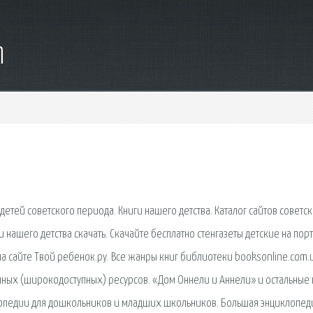
m
 детей советского периода. Книги нашего детства. Каталог сайтов советс
ги нашего детства скачать. Скачайте бесплатно стенгазеты детские на пор
на сайте Твой ребенок.ру. Все жанры книг библиотеки booksonline.com.u
ичных (широкодоступных) ресурсов. «Дом Оннели и Аннели» и остальные 
клопедии для дошкольников и младших школьников. Большая энциклопед