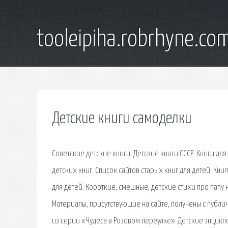
tooleipiha.robrhyne.co
Детские книги самоделки
Советские детские книги. Детские книги СССР. Книги для
детских книг. Список сайтов старых книг для детей. Кни
для детей. Короткие, смешные, детские стихи про папу 
Материалы, присутствующие на сайте, получены с публ
из серии «Чудеса в Розовом переулке». Детские энци