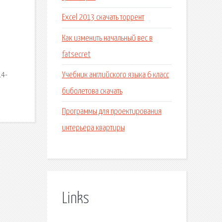
Excel 2013 скачать торрент
Как изменить начальный вес в
fatsecret
Учебник английского языка 6 класс
14-
биболетова скачать
Программы для проектирования
интерьера квартиры
Links