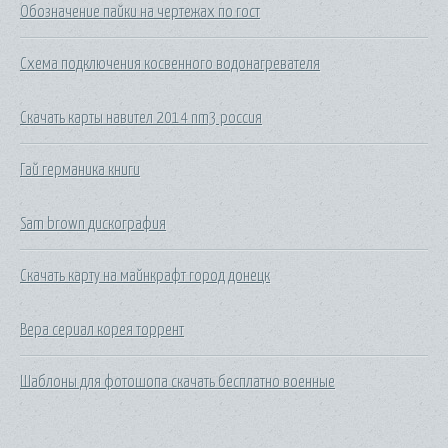
Обозначение пайки на чертежах по гост
Схема подключения косвенного водонагревателя
Скачать карты навител 2014 nm3 россия
Гай германика книги
Sam brown дискография
Скачать карту на майнкрафт город донецк
Вера сериал корея торрент
Шаблоны для фотошопа скачать бесплатно военные