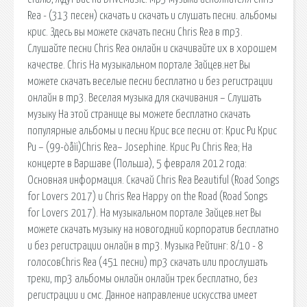
Rea - (313 песен) скачать и скачать и слушать песни. альбомы
крис. Здесь вы можете скачать песни Chris Rea в mp3.
Слушайте песни Chris Rea онлайн и скачивайте их в хорошем
качестве. Chris На музыкальном портале Зайцев.нет Вы
можете скачать веселые песни бесплатно и без регистрации
онлайн в mp3. Веселая музыка для скачивания – Слушать
музыку На этой странице вы можете бесплатно скачать
популярные альбомы и песни Крис все песни от: Крис Ри Крис
Ри – (99-òåìï)Chris Rea– Josephine. Крис Ри Chris Rea; На
концерте в Варшаве (Польша), 5 февраля 2012 года:
Основная информация. Скачай Chris Rea Beautiful (Road Songs
for Lovers 2017) и Chris Rea Happy on the Road (Road Songs
for Lovers 2017). На музыкальном портале Зайцев.нет Вы
можете скачать музыку на новогодний корпоратив бесплатно
и без регистрации онлайн в mp3. Музыка Рейтинг: 8/10 - 8
голосовChris Rea (451 песни) mp3 скачать или прослушать
треки, mp3 альбомы онлайн онлайн трек бесплатно, без
регистрации и смс. Данное направление искусства имеет