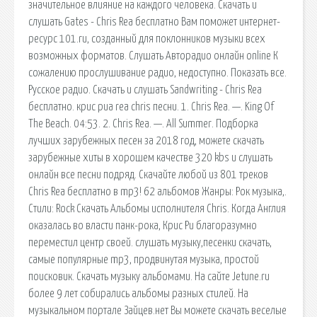
значительное влияние на каждого человека. Скачать и
слушать Gates - Chris Rea бесплатно Вам поможет интернет-
ресурс 101.ru, созданный для поклонников музыки всех
возможных форматов. Слушать Авторадио онлайн online К
сожалению прослушивание радио, недоступно. Показать все.
Русское радио. Скачать и слушать Sandwriting - Chris Rea
бесплатно. крис риа rea chris песни. 1. Chris Rea. —. King Of
The Beach. 04:53. 2. Chris Rea. —. All Summer. Подборка
лучших зарубежных песен за 2018 год, можете скачать
зарубежные хиты в хорошем качестве 320 kbs и слушать
онлайн все песни подряд. Скачайте любой из 801 треков
Chris Rea бесплатно в mp3! 62 альбомов Жанры: Рок музыка,.
Стили: Rock Скачать Альбомы исполнителя Chris. Когда Англия
оказалась во власти панк-рока, Крис Ри благоразумно
переместил центр своей. слушать музыку,песенки скачать,
самые популярные mp3, продвинутая музыка, простой
поисковик. Скачать музыку альбомами. На сайте Jetune.ru
более 9 лет собирались альбомы разных стилей. На
музыкальном портале Зайцев.нет Вы можете скачать веселые