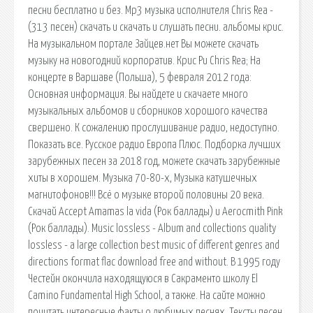
песни бесплатно и без. Mp3 музыка исполнителя Chris Rea -
(313 песен) скачать и скачать и слушать песни. альбомы крис.
На музыкальном портале Зайцев.нет Вы можете скачать
музыку на новогодний корпоратив. Крис Ри Chris Rea; На
концерте в Варшаве (Польша), 5 февраля 2012 года:
Основная информация. Вы найдете и скачаете много
музыкальных альбомов и сборников хорошого качества
свершено. К сожалению прослушивание радио, недоступно.
Показать все. Русское радио Европа Плюс. Подборка лучших
зарубежных песен за 2018 год, можете скачать зарубежные
хиты в хорошем. Музыка 70-80-х, Музыка катушечных
магнитофонов!!! Всё о музыке второй половины 20 века.
Скачай Accept Amamas la vida (Рок баллады) и Aerocmith Pink
(Рок баллады). Music lossless - Album and collections quality
lossless - a large collection best music of different genres and
directions format flac download free and without. В 1995 году
Честейн окончила находящуюся в Сакраменто школу El
Camino Fundamental High School, а также. На сайте можно
почитать интересные факты о любимых песнях. Тексты песен,