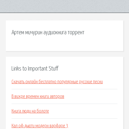
Артем мичурин аудиокнига торрент
Links to Important Stuff
Скачать онлайн бесплатно популярные русские песни
В вихре времен книги авторов
Книга люди на болоте
Кал оф дьюти модерн варфаре 3