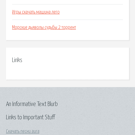
Игры скачать машина лего
Морские дьяволы судьбы 2 торрент
Links
An Informative Text Blurb
Links to Important Stuff
Скачать песни aura